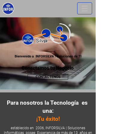
Bienvenido a INFORSILVA | Soluciones de TI
Conectamos tu Negocio
CONTÁCTENOS
Para nosotros la Tecnología
es
una:
¡Tu éxito!
establecido en
2006, INFORSILVA | Soluciones
Informáticas
posee
Experiencia de más de 13
años en