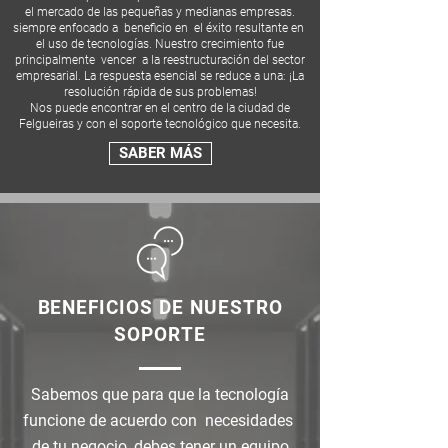
el mercado de las pequeñas y medianas empresas.
siempre enfocado a
beneficio en
el éxito resultante en
el uso de tecnologías. Nuestro crecimiento fue
principalmente
vencer
a la reestructuración del sector
empresarial. La respuesta esencial se reduce a una: ¡La
resolución rápida de sus problemas!
Nos puede encontrar en el centro de la ciudad de
Felgueiras y con el soporte tecnológico que necesita.
SABER MÁS
BENEFICIOS DE NUESTRO
SOPORTE
Sabemos que para que la tecnología
funcione de acuerdo con necesidades
de tu negocio, debes tener un equipo