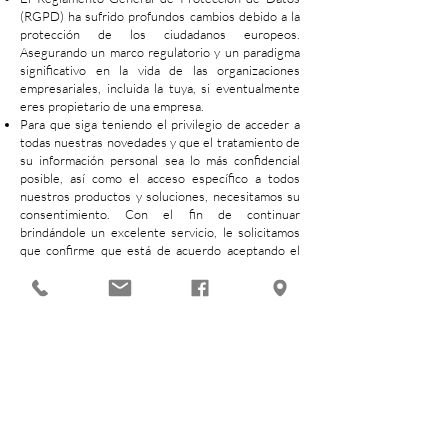
(RGPD) ha sufrido profundos cambios debido a la
protección de los ciudadanos europeos.
Asegurando un marco regulatorio y un paradigma
significativo en la vida de las organizaciones
empresariales, incluida la tuya, si eventualmente
eres propietario de una empresa.
Para que siga teniendo el privilegio de acceder a
todas nuestras novedades y que el tratamiento de
su información personal sea lo más confidencial
posible, así como el acceso específico a todos
nuestros productos y soluciones, necesitamos su
consentimiento. Con el fin de continuar
brindándole un excelente servicio, le solicitamos
que confirme que está de acuerdo aceptando el
aviso sobre la política de "Cookies" mientras
navega por nuestra página, confirmando que
podamos seguir dando la mejor dirección a sus
datos personales y con el fin de mejorar su
experiencia de navegación e interacción con
nuestros productos y servicios.