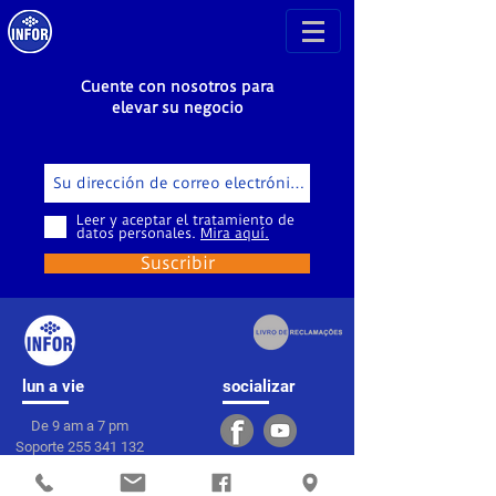
Cuente con nosotros para
elevar su negocio
Leer y aceptar el tratamiento de
datos personales.
Mira aquí.
Suscribir
lun a vie
socializar
De 9 am a 7 pm
Soporte
255 341 132