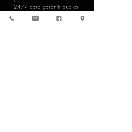
24/7 para garantir que os
seus dados estão sempre
protegidos.
Os nossos
planos
VPS (Servidor
Virtual)