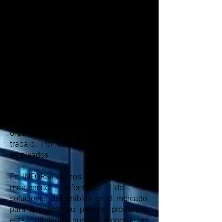
esté controlado y que los tiempos estén
organizados, de esta manera podrá
lograr mayor confianza, ofreciendo
además mejores condiciones a sus
Recursos Humanos., valorándolos de la
mejor manera posible. Para ello,
proponemos tres soluciones de Anviz®,
además de otras soluciones de valor
añadido.
Disponemos de soluciones avanzadas
de gestión del tiempo para su
organización durante todo el periodo de
trabajo. Por tu descanso y el de tus
empleados.
En INFORSILVA nos preocupamos por
mantenerlo informado de las
soluciones disponibles en el mercado,
para que todo su proceso productivo
esté controlado y que los tiempos estén