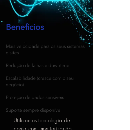
Benefícios
Mais velocidade para os seus sistemas
e sites
Redução de falhas e downtime
Escalabilidade (cresce com o seu
negócio)
Proteção de dados sensíveis
Suporte sempre disponível
Utilizamos tecnologia de
ponta com monitorização