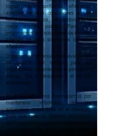
lograr mayor confianza, ofreciendo
además mejores condiciones a sus
Recursos Humanos., valorándolos de la
mejor manera posible. Para ello,
proponemos tres soluciones de Anviz®,
además de otras soluciones de valor
añadido.
Disponemos de soluciones avanzadas
de gestión del tiempo para su
organización durante todo el periodo de
trabajo. Por tu descanso y el de tus
empleados.
En INFORSILVA nos preocupamos por
mantenerlo informado de las
soluciones disponibles en el mercado,
para que todo su proceso productivo
esté controlado y que los tiempos estén
organizados, de esta manera podrá