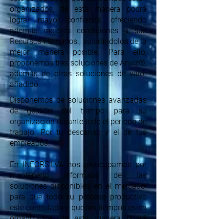
organizados, de esta manera podrá
lograr mayor confianza, ofreciendo
además mejores condiciones a sus
Recursos Humanos., valorándolos de la
mejor manera posible. Para ello,
proponemos tres soluciones de Anviz®,
además de otras soluciones de valor
añadido.
Disponemos de soluciones avanzadas
de gestión del tiempo para su
organización durante todo el periodo de
trabajo. Por tu descanso y el de tus
empleados.
En INFORSILVA nos preocupamos por
mantenerlo informado de las
soluciones disponibles en el mercado,
para que todo su proceso productivo
esté controlado y que los tiempos estén
organizados, de esta manera podrá