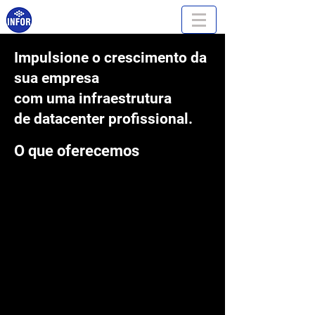
Impulsione o crescimento da
sua empresa
com uma infraestrutura
de datacenter profissional.
O que oferecemos
Disponemos de soluciones avanzadas
de gestión del tiempo para su
organización durante todo el periodo de
trabajo. Por tu descanso y el de tus
empleados.
En INFORSILVA nos preocupamos por
mantenerlo informado de las
soluciones disponibles en el mercado,
para que todo su proceso productivo