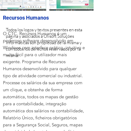
Recursos Humanos
Todos los logos y textos presentes en esta
O CTC. Recursos Humanos é um
página y asociados a Olisoft Soluções
poderoso software desenvolvido em
Informáticas son propiedad de la misma y
Windows com interface prático, intuitivo e
con todos los derechos reservados por la
muito fácil para o utilizador mais
misma.
exigente. Programa de Recursos
Humanos desenvolvido para qualquer
tipo de atividade comercial ou industrial.
Processe os salários da sua empresa com
um clique, e obtenha de forma
automática, todos os mapas de gestão
para a contabilidade, integração
automática dos salários na contabilidade,
Relatório Único, ficheiros obrigatórios
para a Segurança Social, Seguros, mapas