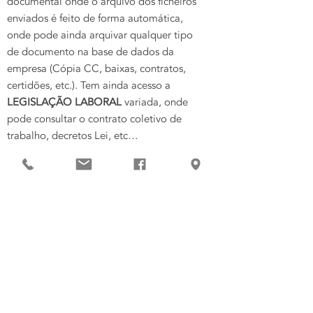
documental onde o arquivo dos ficheiros
enviados é feito de forma automática,
onde pode ainda arquivar qualquer tipo
de documento na base de dados da
empresa (Cópia CC, baixas, contratos,
certidões, etc.). Tem ainda acesso a
LEGISLAÇÃO LABORAL
variada, onde
pode consultar o contrato coletivo de
trabalho, decretos Lei, etc…
Listagem automática das tarefas
executadas por empresa, com controlo de
tarefas empresa a empresa, estando
sempre atualizada.
Registo de
OUTROS RENDIMENTOS
,
com listagem anual da declaração de
rendimentos, emissão do
MODELO 10,
INTEGRAÇÃO
AUTOMÁTICA na
CONTABILIDADE,
dos vencimentos,
assim como dos outros rendimentos
(categoria B, F, etc.).