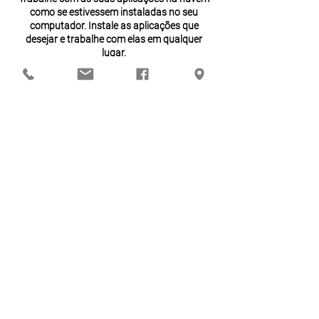
como se estivessem instaladas no seu
computador. Instale as aplicações que
desejar e trabalhe com elas em qualquer
lugar.
Armazenamento Cloud
Alojamento de ficheiros na nuvem. Os
utilizadores poderão trabalhar de uma forma
colaborativa, guardando e partilhado
ficheiros com segurança.