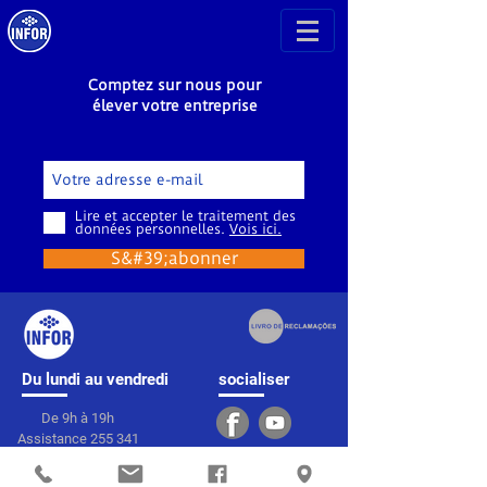
Comptez sur nous pour
élever votre entreprise
Lire et accepter le traitement des
données personnelles.
Vois ici.
S&#39;abonner
Du lundi au vendredi
socialiser
De 9h à 19h
Assistance
255 341
132