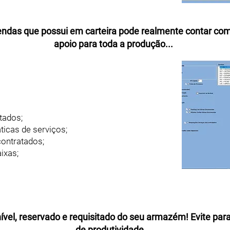
das que possui em carteira pode realmente contar co
apoio para toda a produção...
tados;
icas de serviços;
contratados;
ixas;
nível, reservado e requisitado do seu armazém! Evite pa
de produtividade...